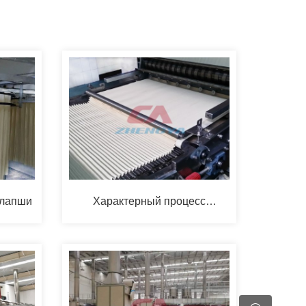
 лапши
Характерный процесс
производства лапши.